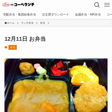
宅配弁当・集団給食弁当
注文票ダウンロード
会議弁当・MR弁当
コ
ホーム
ランチ弁当
弁当
12月11日 お弁当
弁当