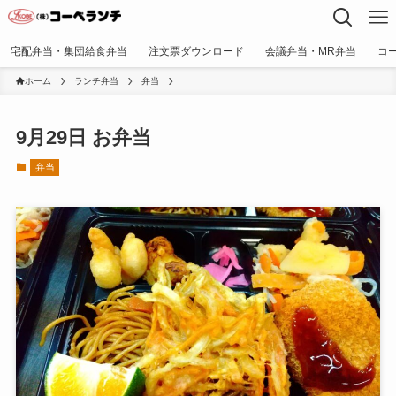
宅配弁当・集団給食弁当
注文票ダウンロード
会議弁当・MR弁当
コ
ホーム
ランチ弁当
弁当
9月29日 お弁当
弁当