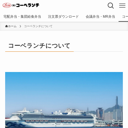
宅配弁当・集団給食弁当
注文票ダウンロード
会議弁当・MR弁当
コ
ホーム
コーベランチについて
コーベランチについて