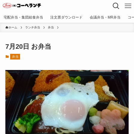
宅配弁当・集団給食弁当
注文票ダウンロード
会議弁当・MR弁当
コ
ホーム
ランチ弁当
弁当
7月20日 お弁当
弁当