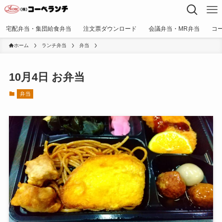
宅配弁当・集団給食弁当
注文票ダウンロード
会議弁当・MR弁当
コ
ホーム
ランチ弁当
弁当
10月4日 お弁当
弁当