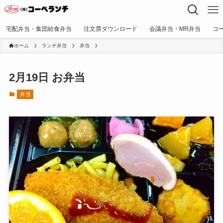
宅配弁当・集団給食弁当
注文票ダウンロード
会議弁当・MR弁当
コ
ホーム
ランチ弁当
弁当
2月19日 お弁当
弁当