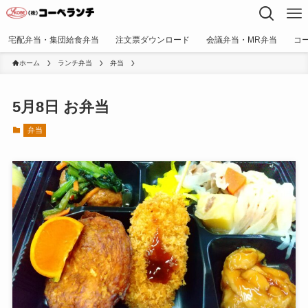
宅配弁当・集団給食弁当
注文票ダウンロード
会議弁当・MR弁当
コ
ホーム
ランチ弁当
弁当
5月8日 お弁当
弁当