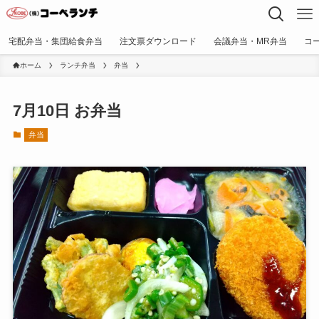
宅配弁当・集団給食弁当
注文票ダウンロード
会議弁当・MR弁当
コ
ホーム
ランチ弁当
弁当
7月10日 お弁当
弁当