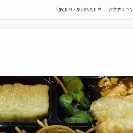
宅配弁当・集団給食弁当
注文票ダウ