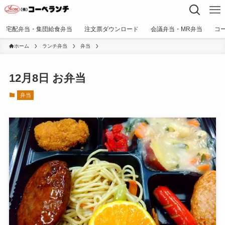
宅配弁当・集団給食弁当
注文票ダウンロード
会議弁当・MR弁当
コ
ホーム
ランチ弁当
弁当
12月8日 お弁当
弁当