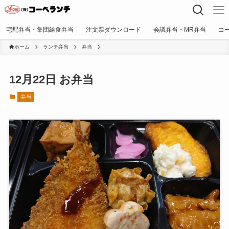
宅配弁当・集団給食弁当
注文票ダウンロード
会議弁当・MR弁当
コ
ホーム
ランチ弁当
弁当
12月22日 お弁当
弁当