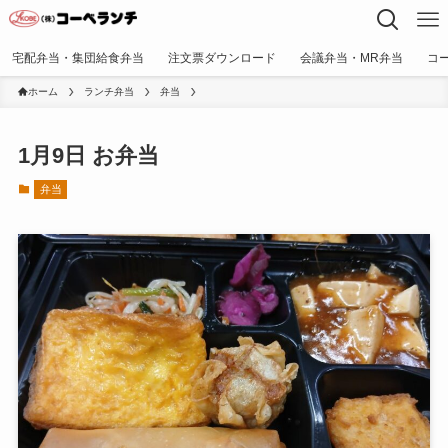
宅配弁当・集団給食弁当
注文票ダウンロード
会議弁当・MR弁当
コ
ホーム
ランチ弁当
弁当
1月9日 お弁当
弁当