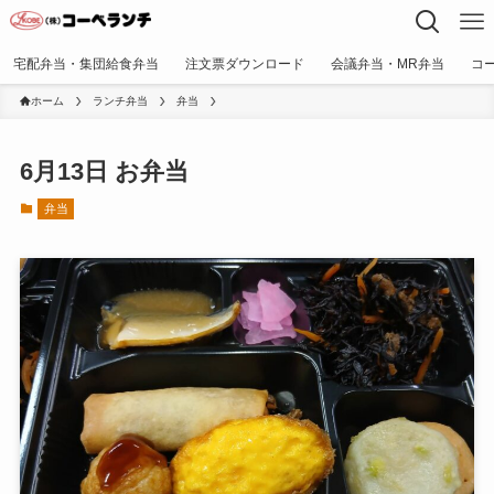
宅配弁当・集団給食弁当
注文票ダウンロード
会議弁当・MR弁当
コ
ホーム
ランチ弁当
弁当
6月13日 お弁当
弁当