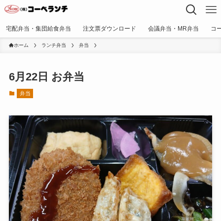
宅配弁当・集団給食弁当
注文票ダウンロード
会議弁当・MR弁当
コ
ホーム
ランチ弁当
弁当
6月22日 お弁当
弁当