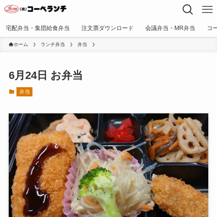
宅配弁当・集団給食弁当
注文票ダウンロード
会議弁当・MR弁当
コ
ホーム
ランチ弁当
弁当
6月24日 お弁当
弁当